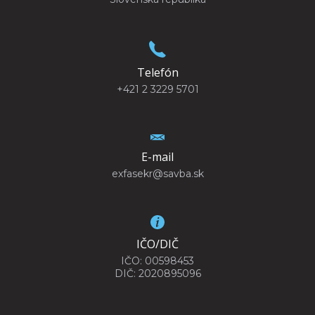
Telefón
+421 2 3229 5701
E-mail
exfasekr@savba.sk
IČO/DIČ
IČO: 00598453
DIČ: 2020895096